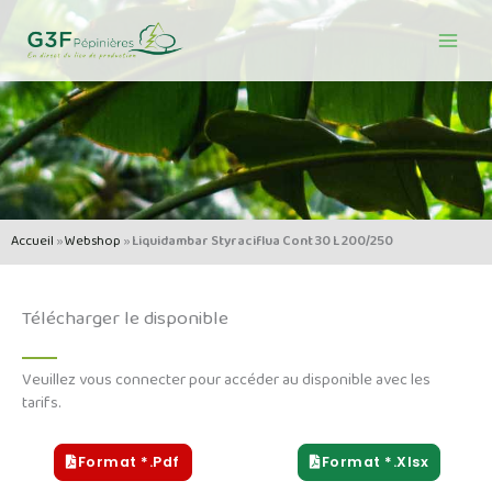
Aller
au
contenu
Accueil
»
Webshop
»
Liquidambar Styraciflua Cont 30 L 200/250
Télécharger le disponible
Veuillez vous connecter pour accéder au disponible avec les
tarifs.
Format *.pdf
Format *.xlsx