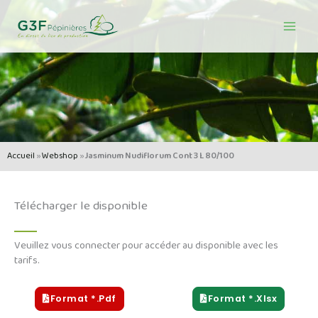
Aller
au
contenu
Accueil
»
Webshop
»
Jasminum Nudiflorum Cont 3 L 80/100
Télécharger le disponible
Veuillez vous connecter pour accéder au disponible avec les
tarifs.
Format *.pdf
Format *.xlsx